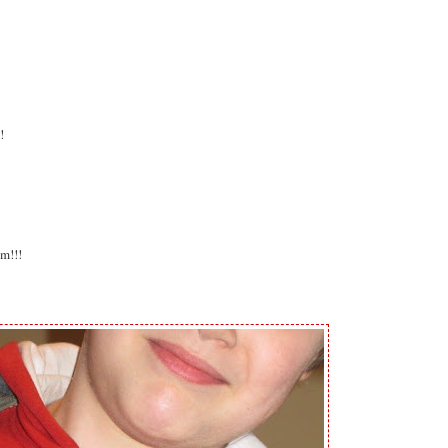
!
im!!!