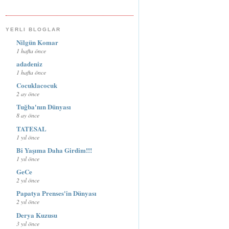
YERLI BLOGLAR
Nilgün Komar
1 hafta önce
adadeniz
1 hafta önce
Cocuklacocuk
2 ay önce
Tuğba'nın Dünyası
8 ay önce
TATESAL
1 yıl önce
Bi Yaşıma Daha Girdim!!!
1 yıl önce
GeCe
2 yıl önce
Papatya Prenses'in Dünyası
2 yıl önce
Derya Kuzusu
3 yıl önce