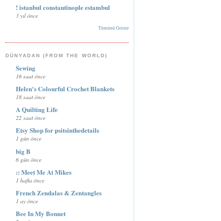
! istanbul constantinople estambul
3 yıl önce
Tümünü Göster
DÜNYADAN (FROM THE WORLD)
Sewing
16 saat önce
Helen's Colourful Crochet Blankets
18 saat önce
A Quilting Life
22 saat önce
Etsy Shop for psitsinthedetails
1 gün önce
big B
6 gün önce
:: Meet Me At Mikes
1 hafta önce
French Zendalas & Zentangles
1 ay önce
Bee In My Bonnet