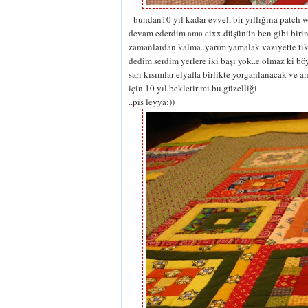
bundan10 yıl kadar evvel, bir yıllığına patch w
devam ederdim ama cixx.düşünün ben gibi birini 
zamanlardan kalma..yarım yamalak vaziyette tıkm
dedim.serdim yerlere iki başı yok..e olmaz ki b
sarı kısımlar elyafla birlikte yorganlanacak ve 
için 10 yıl bekletir mi bu güzelliği.
..pis leyya:))