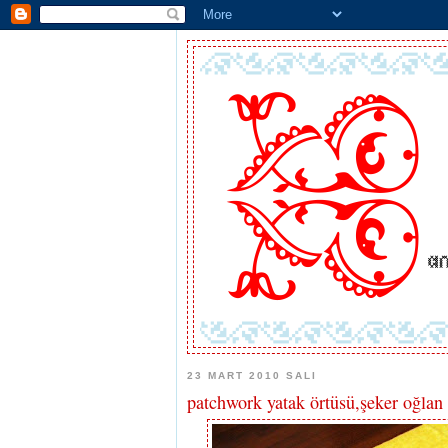
23 MART 2010 SALI
patchwork yatak örtüsü,şeker oğlan 