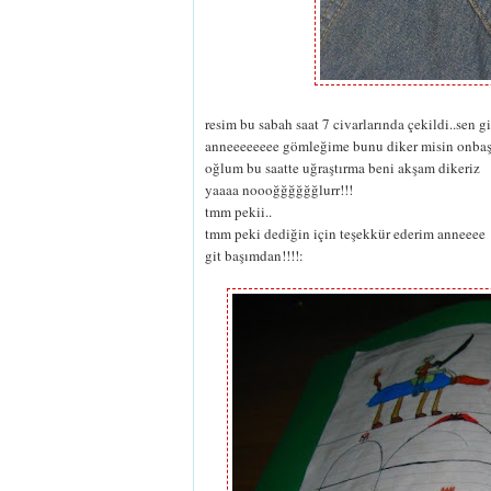
resim bu sabah saat 7 civarlarında çekildi..sen g
anneeeeeeee gömleğime bunu diker misin onbaş
oğlum bu saatte uğraştırma beni akşam dikeriz
yaaaa noooğğğğğğlurr!!!
tmm pekii..
tmm peki dediğin için teşekkür ederim anneeee
git başımdan!!!!: