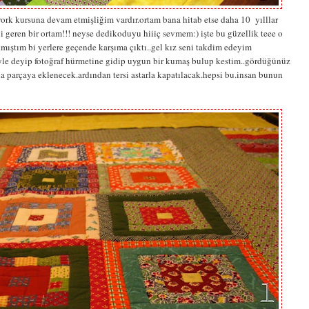
ork kursuna devam etmişliğim vardır.ortam bana hitab etse daha 10 yılllar
geren bir ortam!!! neyse dedikoduyu hiiiç sevmem:) işte bu güzellik teee o
ıştım bi yerlere geçende karşıma çıktı..gel kız seni takdim edeyim
öyle deyip fotoğraf hürmetine gidip uygun bir kumaş bulup kestim..gördüğünüz
ana parçaya eklenecek.ardından tersi astarla kapatılacak.hepsi bu.insan bunun