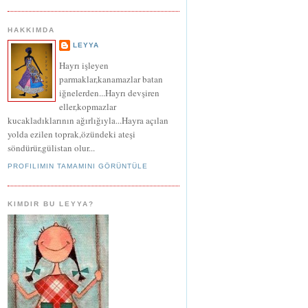
HAKKIMDA
LEYYA
Hayrı işleyen
parmaklar,kanamazlar batan
iğnelerden...Hayrı devşiren
eller,kopmazlar
kucakladıklarının ağırlığıyla...Hayra açılan
yolda ezilen toprak,özündeki ateşi
söndürür,gülistan olur...
PROFILIMIN TAMAMINI GÖRÜNTÜLE
KIMDIR BU LEYYA?